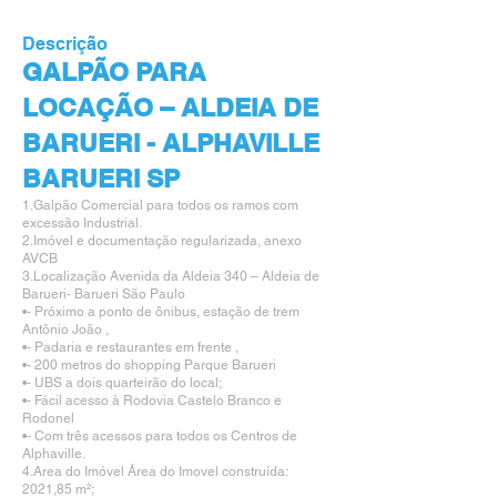
Descrição
GALPÃO PARA
LOCAÇÃO – ALDEIA DE
BARUERI - ALPHAVILLE
BARUERI SP
1.​Galpão Comercial para todos os ramos com
excessão Industrial.
2.​Imóvel e documentação regularizada, anexo
AVCB
3.​Localização Avenida da Aldeia 340 – Aldeia de
Barueri- Barueri São Paulo
•​- Próximo a ponto de ônibus, estação de trem
Antônio João ,
•​- Padaria e restaurantes em frente ,
•​- 200 metros do shopping Parque Barueri
•​- UBS a dois quarteirão do local;
•​- Fácil acesso à Rodovia Castelo Branco e
Rodonel
•​- Com três acessos para todos os Centros de
Alphaville.
4.​Area do Imóvel Área do Imovel construída:
2021,85 m²;