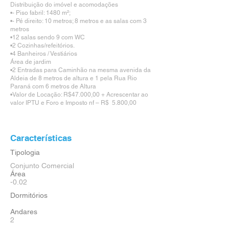
Distribuição do imóvel e acomodações
•​- Piso fabril: 1480 m²;
•​- Pé direito: 10 metros; 8 metros e as salas com 3
metros
•​12 salas sendo 9 com WC
•​2 Cozinhas/refeitórios.
•​4 Banheiros / Vestiários
Área de jardim
•​2 Entradas para Caminhão na mesma avenida da
Aldeia de 8 metros de altura e 1 pela Rua Rio
Paraná com 6 metros de Altura
•​Valor de Locação: R$47.000,00 + Acrescentar ao
valor IPTU e Foro e Imposto nf – R$ 5.800,00
Características
Tipologia
Conjunto Comercial
Área
-0.02
Dormitórios
Andares
2