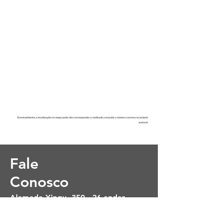
Eventualmente, a localização no mapa pode não corresponder a realizade, consulte o número correno no próprio
anúncio
Fale
Conosco
Alameda Xingu, 350 - 26 andar
Alphaville - Barueri - SP