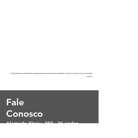
Eventualmente, a localização no mapa pode não corresponder a realizade, consulte o número correno no próprio
anúncio
Fale
Conosco
Alameda Xingu, 350 - 26 andar
Alphaville - Barueri - SP