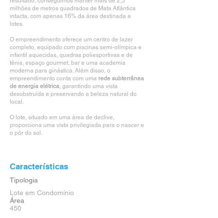
resultado, conseguimos manter mais de 2,5
milhões de metros quadrados de Mata Atlântica
intacta, com apenas 16% da área destinada a
lotes.
O empreendimento oferece um centro de lazer
completo, equipado com piscinas semi-olímpica e
infantil aquecidas, quadras poliesportivas e de
tênis, espaço gourmet, bar e uma academia
moderna para ginástica. Além disso, o
empreendimento conta com uma
rede subterrânea
de energia elétrica
, garantindo uma vista
desobstruída e preservando a beleza natural do
local.
O lote, situado em uma área de declive,
proporciona uma vista privilegiada para o nascer e
o pôr do sol.
Características
Tipologia
Lote em Condomínio
Área
450