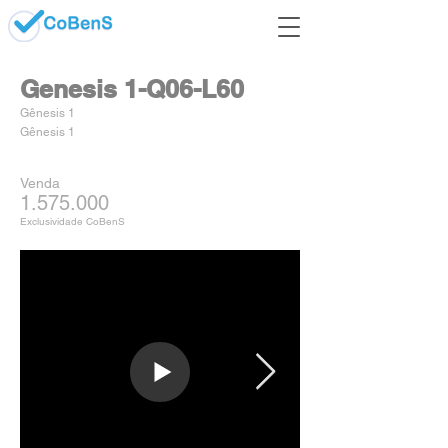
Genesis 1-Q06-L60
Gênesis 1
Gênesis 1
Venda
1.575.000
Exclusividade CoBenS