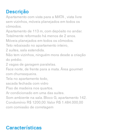
Descrição
Apartamento com vista para a MATA , vista livre
sem vizinhos, móveis planejados em todos os
cômodos.
Apartamento de 113 m, com depósito no andar.
Totalmente reformado há menos de 2 anos.
Móveis planejados em todos os cômodos.
Teto rebaixado no apartamento inteiro,
2 suítes, sala estendida.
Não tem vizinhos, ninguém mora desde a criação
do prédio.
2 vagas de garagem paralelas.
Face norte, de frente para a mata. Área gourmet
com churrasqueira.
Tela no apartamento todo,
sacada fechada com vidro
Piso de madeira nos quartos.
Ar condicionado em uma das suites.
Som ambiente na sala. Bloco G, apartamento 142.
Condomínio R$ 1200,00. Valor R$
1.484.000
,00
com comissão de corretagem
Características