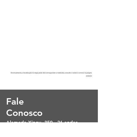
Eventualmente, a localização no mapa pode não corresponder a realizade, consulte o número correno no próprio
anúncio
Fale
Conosco
Alameda Xingu, 350 - 26 andar
Alphaville - Barueri - SP