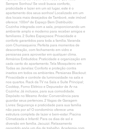
Sempre Sonhou! Se você busca conforto,
praticidade e lazer em um só lugar, este é o
apartamento dos seus sonhos! Localizado em um
dos locais mais desejados de Tamboré, este imóvel
oferece: 100m² de Espaço Bem Distribuído:
Cozinha integrada com a sala, proporcionando um
ambiente amplo e moderno para receber amigos e
familiares. 2 Suítes Espaçosos: Privacidade e
conforto garantidos para toda a família. Varanda
com Churrasqueira: Perfeita para momentos de
descontração, com fechamento em vidro e
persianas para aproveitar em qualquer clima.
Armários Embutidos: Praticidade e organização em
cada canto do apartamento. Tela Mosquiteiro em
Todas as Janelas: Conforto e proteção contra
insetos em todos os ambientes. Persianas Blackout:
Privacidade e controle da luminosidade na sala e
nos quartos. Rack da TV na Sala e Suíte Principal;
Cooktop, Forno Elétrico e Depurador de Ar na
Cozinha: Já inclusos, para sua comodidade.
Depósito no Mesmo Andar: Conveniência para
guardar seus pertences. 2 Vagas de Garagem
Livres: Segurança e praticidade para sua família
não para por aí! O condomínio oferece uma
estrutura completa de lazer e bem-estar: Piscina
Climatizada e Infantil: Para os dias de sol e
diversão em família. Jacuzzi: Relaxamento
garantido após um dia de trabalho. Academia com