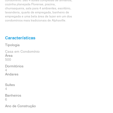
condomínio. São 4 suítes completas de armários,
cozinha planejada Florense, piscina,
churrasqueira, sala para 4 ambientes, escritório,
lavanderia, quarto de empregada, banheiro de
empregada e uma bela área de lazer em um dos
condomínios mais tradicionais de Alphaville.
Características
Tipologia
Casa em Condomínio
Área
500
Dormitórios
4
Andares
Suítes
4
Banheiros
6
Ano de Construção