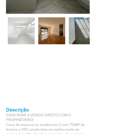
Descrição
CASA NOVA A VENDA! DIRETO COM O
PROPRIETÁRIO!
Casa de esquina no residencial 2 com 700M² de
terreno e 500 construídos na melhor parte do