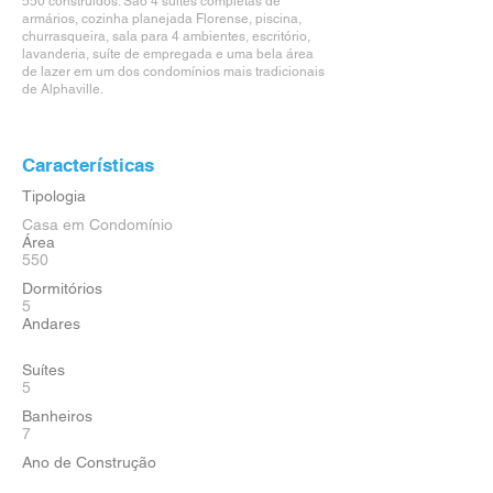
550 construídos. São 4 suítes completas de
armários, cozinha planejada Florense, piscina,
churrasqueira, sala para 4 ambientes, escritório,
lavanderia, suíte de empregada e uma bela área
de lazer em um dos condomínios mais tradicionais
de Alphaville.
Características
Tipologia
Casa em Condomínio
Área
550
Dormitórios
5
Andares
Suítes
5
Banheiros
7
Ano de Construção