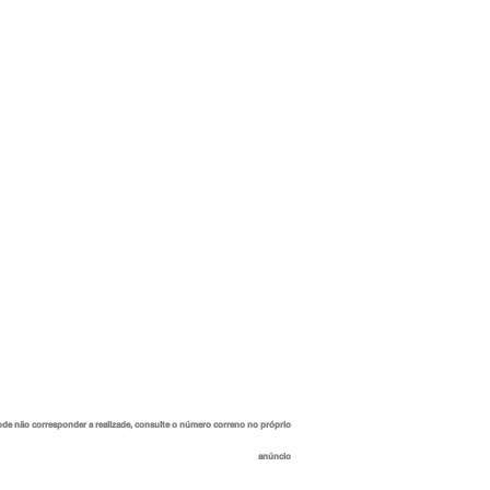
ode não corresponder a realizade, consulte o número correno no próprio
anúncio