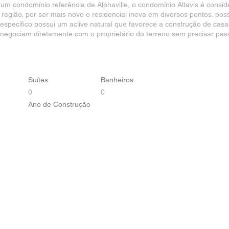
 um condomínio referência de Alphaville, o condomínio Altavis é cons
egião, por ser mais novo o residencial inova em diversos pontos. poss
 específico possui um aclive natural que favorece a construção de ca
 negociam diretamente com o proprietário do terreno sem precisar pas
Suítes
Banheiros
0
0
Ano de Construção