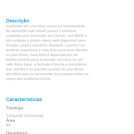
Descrição
localizado em uma área comercial movimentada
de alphaville este imovel possui a estrutura
completa para acomodar seu imovel, com 64m2 e
três andares o prédio inteiro está disponível para
locação, possui escritório, depósito, cozinha nos
andares superiores e uma área para seus clientes
no piso térreo, essa área é separada por um
balcão perfeito para acomodar um caixa ou um
café. Além disso, a fachada é bonita e convidativa
aos clientes e as grandes janelas do piso térreo
permitem que os transeuntes que passam pela rua
vejam seu estabelecimento.
Características
Tipologia
Conjunto Comercial
Área
64
Dormitórios