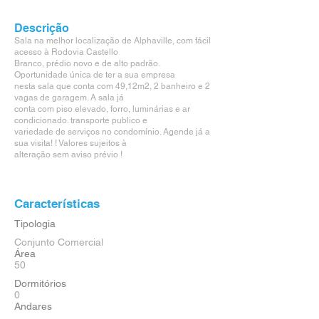
Descrição
Sala na melhor localização de Alphaville, com fácil
acesso à Rodovia Castello
Branco, prédio novo e de alto padrão.
Oportunidade única de ter a sua empresa
nesta sala que conta com 49,12m2, 2 banheiro e 2
vagas de garagem. A sala já
conta com piso elevado, forro, luminárias e ar
condicionado. transporte publico e
variedade de serviços no condomínio. Agende já a
sua visita! ! Valores sujeitos à
alteração sem aviso prévio !
Características
Tipologia
Conjunto Comercial
Área
50
Dormitórios
0
Andares