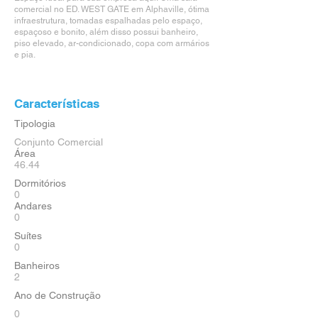
comercial no ED. WEST GATE em Alphaville, ótima
infraestrutura, tomadas espalhadas pelo espaço,
espaçoso e bonito, além disso possui banheiro,
piso elevado, ar-condicionado, copa com armários
e pia.
Características
Tipologia
Conjunto Comercial
Área
46.44
Dormitórios
0
Andares
0
Suítes
0
Banheiros
2
Ano de Construção
0