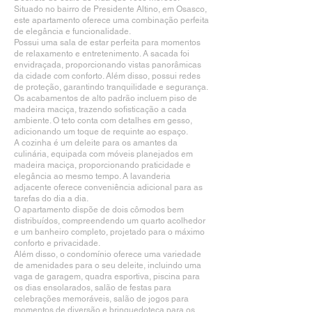
Situado no bairro de Presidente Altino, em Osasco,
este apartamento oferece uma combinação perfeita
de elegância e funcionalidade.
Possui uma sala de estar perfeita para momentos
de relaxamento e entretenimento. A sacada foi
envidraçada, proporcionando vistas panorâmicas
da cidade com conforto. Além disso, possui redes
de proteção, garantindo tranquilidade e segurança.
Os acabamentos de alto padrão incluem piso de
madeira maciça, trazendo sofisticação a cada
ambiente. O teto conta com detalhes em gesso,
adicionando um toque de requinte ao espaço.
A cozinha é um deleite para os amantes da
culinária, equipada com móveis planejados em
madeira maciça, proporcionando praticidade e
elegância ao mesmo tempo. A lavanderia
adjacente oferece conveniência adicional para as
tarefas do dia a dia.
O apartamento dispõe de dois cômodos bem
distribuídos, compreendendo um quarto acolhedor
e um banheiro completo, projetado para o máximo
conforto e privacidade.
Além disso, o condomínio oferece uma variedade
de amenidades para o seu deleite, incluindo uma
vaga de garagem, quadra esportiva, piscina para
os dias ensolarados, salão de festas para
celebrações memoráveis, salão de jogos para
momentos de diversão e brinquedoteca para os