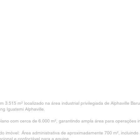
3.515 m² localizado na área industrial privilegiada de Alphaville Bar
g Iguatemi Alphaville.
lano com cerca de 6.000 m², garantindo ampla área para operações indus
o imóvel: Área administrativa de aproximadamente 700 m², incluindo esc
ional e confortável para a equipe.