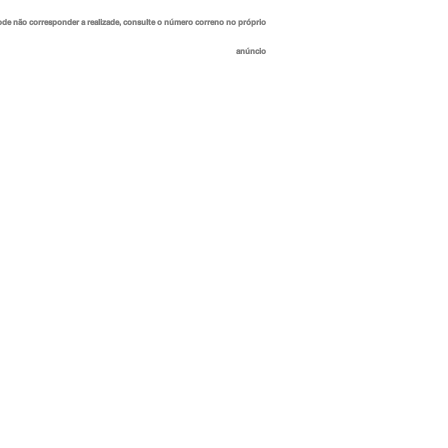
ode não corresponder a realizade, consulte o número correno no próprio
anúncio