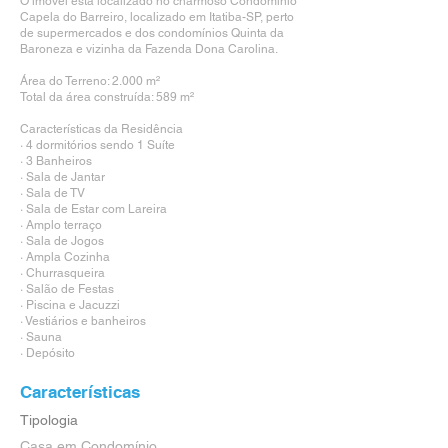
O imóvel está localizado no charmoso Condomínio
Capela do Barreiro, localizado em Itatiba-SP, perto
de supermercados e dos condomínios Quinta da
Baroneza e vizinha da Fazenda Dona Carolina.
Área do Terreno: 2.000 m²
Total da área construída: 589 m²
Características da Residência
· 4 dormitórios sendo 1 Suíte
· 3 Banheiros
· Sala de Jantar
· Sala de TV
· Sala de Estar com Lareira
· Amplo terraço
· Sala de Jogos
· Ampla Cozinha
· Churrasqueira
· Salão de Festas
· Piscina e Jacuzzi
· Vestiários e banheiros
· Sauna
· Depósito
Características
Tipologia
Casa em Condomínio