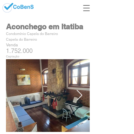
Aconchego em Itatiba
Condomínio Capela do Barreiro
Capela do Barreiro
Venda
1.752.000
Captação