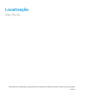
Localização
Vila Porto
Eventualmente, a localização no mapa pode não corresponder a realizade, consulte o número correno no próprio
anúncio