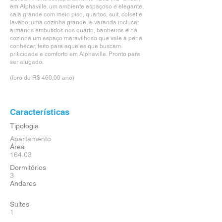
em Alphaville. um ambiente espaçoso e elegante,
sala grande com meio piso, quartos, suit, colset e
lavabo; uma cozinha grande, e varanda inclusa;
armarios embutidos nos quarto, banheiros e na
cozinha um espaço maravilhoso que vale a pena
conhecer, feito para aqueles que buscam
priticidade e comforto em Alphaville. Pronto para
ser alugado.
(foro de R$ 460,00 ano)
Características
Tipologia
Apartamento
Área
164.03
Dormitórios
3
Andares
Suítes
1