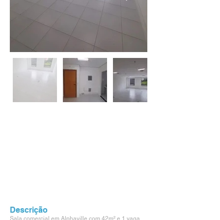
Descrição
Sala comercial em Alphaville com 42m² e 1 vaga