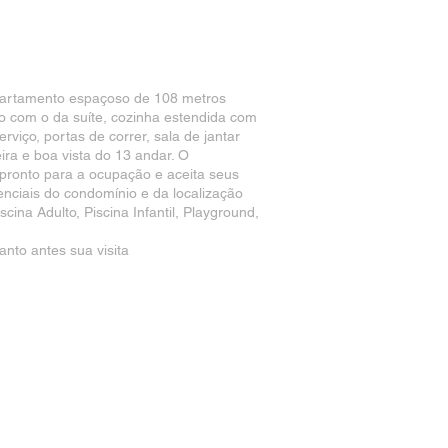
apartamento espaçoso de 108 metros
o com o da suíte, cozinha estendida com
viço, portas de correr, sala de jantar
ra e boa vista do 13 andar. O
 pronto para a ocupação e aceita seus
nciais do condomínio e da localização
ina Adulto, Piscina Infantil, Playground,
nto antes sua visita