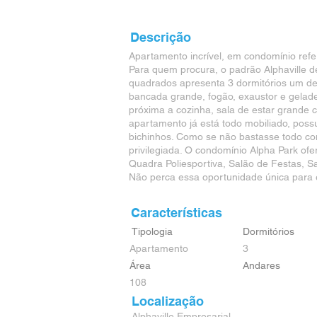
Descrição
Apartamento incrível, em condomínio referê
Para quem procura, o padrão Alphaville 
quadrados apresenta 3 dormitórios um del
bancada grande, fogão, exaustor e geladei
próxima a cozinha, sala de estar grande 
apartamento já está todo mobiliado, poss
bichinhos. Como se não bastasse todo con
privilegiada. O condomínio Alpha Park ofer
Quadra Poliesportiva, Salão de Festas, S
Não perca essa oportunidade única para e
Características
Tipologia
Dormitórios
Apartamento
3
Área
Andares
108
Localização
Alphaville Empresarial