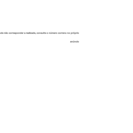
ode não corresponder a realizade, consulte o número correno no próprio
anúncio