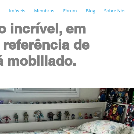
Imóveis
Membros
Fórum
Blog
Sobre Nós
 incrível, em
referência de
já mobiliado.