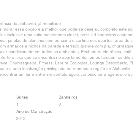
ncia de alphaville, já mobiliado.
de morar essa opção é a melhor que pode-se desejar, completo este 
es inclusive uma suíte master com closet, possui 4 banheiros contand
ra, janelas de alumínio com persiana e cortina nos quartos, área de ser
com armários e nichos na parede e terraço grande com pia, churrasquei
ui ar-condicionado em todos os ambientes, Fechadura eletrônica, está
forto e luxo que se encontra no apartamento, temos também os difere
ece: Churrasqueira, Fitness, Lareira Ecológica, Lounge Descoberto, Pisc
auna e uma localização privilegiada na renomada região de Alphaville.
ncontrar um lar e entre em contato agora conosco para agendar o qua
Suítes
Banheiros
1
3
Ano de Construção
2013