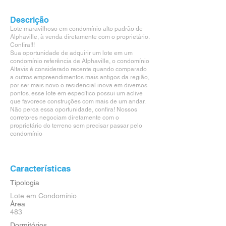
Descrição
Lote maravilhoso em condomínio alto padrão de
Alphaville, à venda diretamente com o proprietário.
Confira!!!
Sua oportunidade de adquirir um lote em um
condomínio referência de Alphaville, o condomínio
Altavis é considerado recente quando comparado
a outros empreendimentos mais antigos da região,
por ser mais novo o residencial inova em diversos
pontos. esse lote em específico possui um aclive
que favorece construções com mais de um andar.
Não perca essa oportunidade, confira! Nossos
corretores negociam diretamente com o
proprietário do terreno sem precisar passar pelo
condomínio
Características
Tipologia
Lote em Condomínio
Área
483
Dormitórios