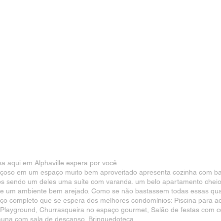
a aqui em Alphaville espera por você.
oso em um espaço muito bem aproveitado apresenta cozinha com balcã
rios sendo um deles uma suíte com varanda. um belo apartamento chei
ta e um ambiente bem arejado. Como se não bastassem todas essas qua
iço completo que se espera dos melhores condomínios: Piscina para adul
, Playground, Churrasqueira no espaço gourmet, Salão de festas com c
 Sauna com sala de descanso, Brinquedoteca.