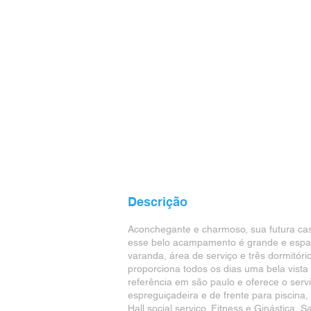
Descrição
Aconchegante e charmoso, sua futura cas
esse belo acampamento é grande e espaç
varanda, área de serviço e três dormitó
proporciona todos os dias uma bela vis
referência em são paulo e oferece o serv
espreguiçadeira e de frente para piscina
Hall social serviço, Fitness e Ginástica,