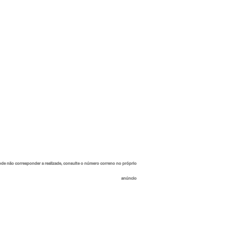
ode não corresponder a realizade, consulte o número correno no próprio
anúncio