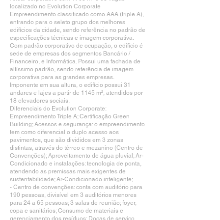
localizado no Evolution Corporate
Empreendimento classificado como AAA (triple A),
entrando para o seleto grupo dos melhores
edifícios da cidade, sendo referência no padrão de
especificações técnicas e imagem corporativa.
Com padrão corporativo de ocupação, o edifício é
sede de empresas dos segmentos Bancário /
Financeiro, e Informática. Possui uma fachada de
altíssimo padrão, sendo referência de imagem
corporativa para as grandes empresas.
Imponente em sua altura, o edifício possui 31
andares e lajes a partir de 1145 m², atendidos por
18 elevadores sociais.
Diferenciais do Evolution Corporate:
Empreendimento Triple A; Certificação Green
Building; Acessos e segurança: o empreendimento
tem como diferencial o duplo acesso aos
pavimentos, que são divididos em 3 zonas
distintas, através do térreo e mezanino (Centro de
Convenções); Aproveitamento de água pluvial; Ar-
Condicionado e instalações: tecnologia de ponta,
atendendo as premissas mais exigentes de
sustentabilidade; Ar-Condicionado inteligente;
- Centro de convenções: conta com auditório para
190 pessoas, divisível em 3 auditórios menores
para 24 a 65 pessoas; 3 salas de reunião; foyer,
copa e sanitários; Consumo de materiais e
gerenciamento dos resíduos; Docas de serviço