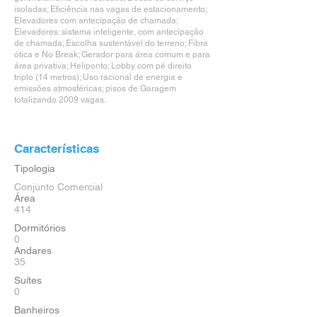
isoladas; Eficiência nas vagas de estacionamento;
Elevadores com antecipação de chamada;
Elevadores: sistema inteligente, com antecipação
de chamada; Escolha sustentável do terreno; Fibra
ótica e No Break; Gerador para área comum e para
área privativa; Heliponto; Lobby com pé direito
triplo (14 metros); Uso racional de energia e
emissões atmosféricas; pisos de Garagem
totalizando 2009 vagas.
Características
Tipologia
Conjunto Comercial
Área
414
Dormitórios
0
Andares
35
Suítes
0
Banheiros