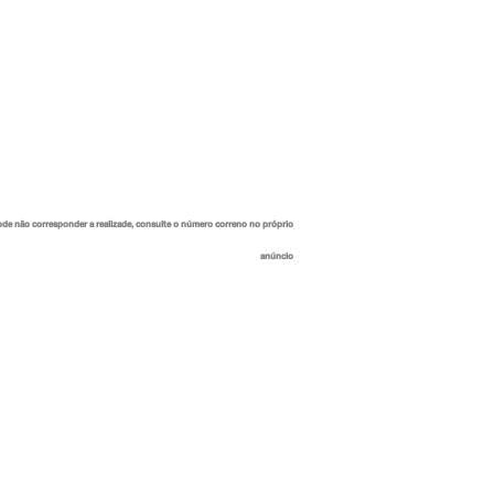
ode não corresponder a realizade, consulte o número correno no próprio
anúncio