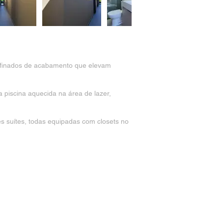
refinados de acabamento que elevam
 piscina aquecida na área de lazer,
s suítes, todas equipadas com closets no