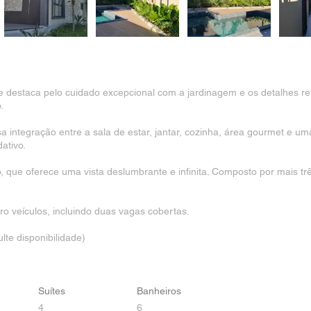
se destaca pelo cuidado excepcional com a jardinagem e os detalhes 
.
integração entre a sala de estar, jantar, cozinha, área gourmet e uma
ativo.
 que oferece uma vista deslumbrante e infinita. Composto por mais trê
o veículos, incluindo duas vagas cobertas.
lte disponibilidade)
Suítes
Banheiros
4
6